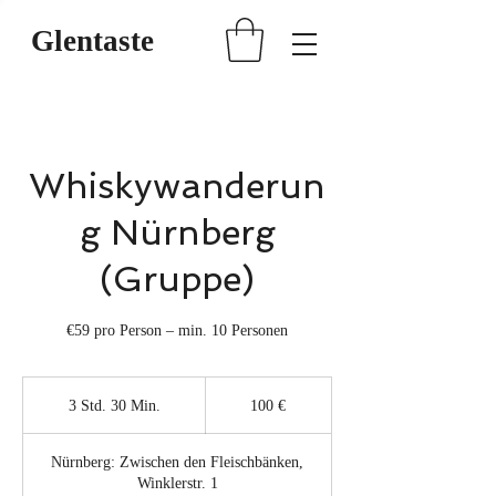
Glentaste
Whiskywanderun
g Nürnberg
(Gruppe)
€59 pro Person – min. 10 Personen
100
Euro
3 Std. 30 Min.
3
100 €
S
t
Nürnberg: Zwischen den Fleischbänken,
d
Winklerstr. 1
.