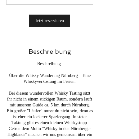
3
0
M
Jetzt reservieren
i
n
.
Beschreibung
Beschreibung:
Über die Whisky Wanderung Nürnberg – Eine
Whiskyverkostung im Freien:
Bei diesem wundervollen Whisky Tasting sitzt
ihr nicht in einem stickigen Raum, sondern lauft
mit unserem Guide ca. 5 km durch Nürnberg.
Ein großer "Läufer" musst du nicht sein, denn es
ist eher ein lockerer Spaziergang. In steter
Taktung gibt es einen kleinen Whiskystopp.
Getreu dem Motto "Whisky in den Nürnberger
Highlands" machen wir uns gemeinsam über ein