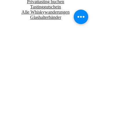
Privattasting buchen
Tastinggutschein
Alle Whiskywanderungen
Glashalterbänder
Würzburg
Regensburg
Nürnberg
München