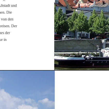
Altstadt und
hen. Die
e von den
reisen. Der
nes der
ur in