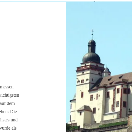
nmessen
wichtigsten
 auf dem
ehen: Die
chstes und
wurde als