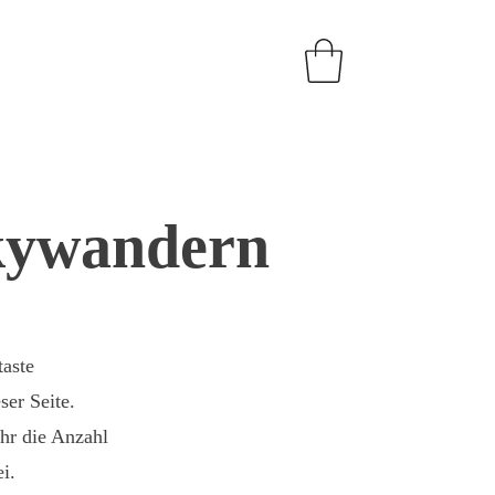
skywandern
taste
er Seite.
ahr die Anzahl
i.