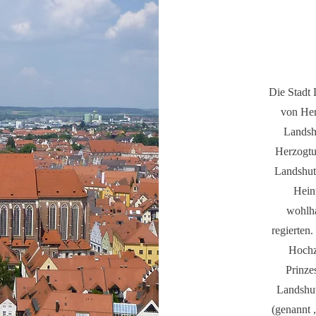
Die Stadt
von Her
Landshu
Herzogtu
Landshut
Hein
wohlha
regierten.
Hochz
Prinze
Landshut
(genannt 