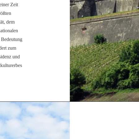
iner Zeit
rößten
tät, dem
ationalen
e Bedeutung
dert zum
sidenz und
kulturerbes