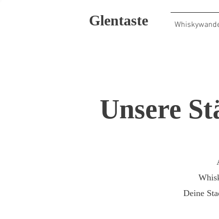
Glentaste
Whiskywand
Unsere St
Whisk
Deine Stad