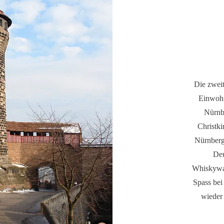
Die zweit
Einwohn
Nürnb
Christki
Nürnberg 
Deu
Whiskywa
Spass bei
wieder