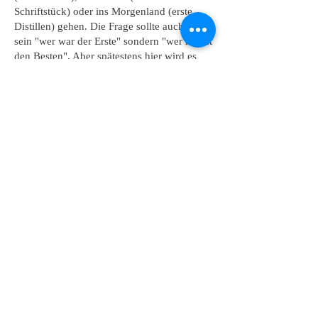
Schriftstück) oder ins Morgenland (erste
Distillen) gehen. Die Frage sollte auch nicht
sein "wer war der Erste" sondern "wer macht
den Besten". Aber spätestens hier wird es
von der Definitionssache zur
Geschmackssache und das ist doch das
worauf es uns ankommt.
FAQ
Impressum
AGB & Datenschutz
Kontakt
Team
Privattasting buchen
Tastinggutschein
Alle Whiskywanderungen
Glashalterbänder