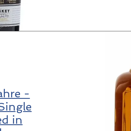
ahre -
Single
d in