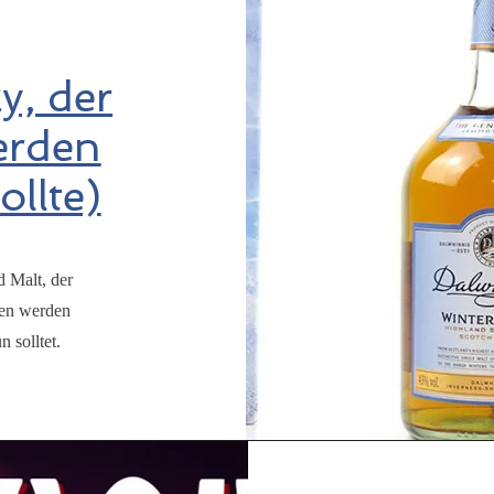
y, der
erden
ollte)
d Malt, der
ken werden
n solltet.