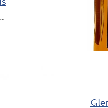
ls
hre.
Gle