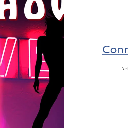
Conn
Ach