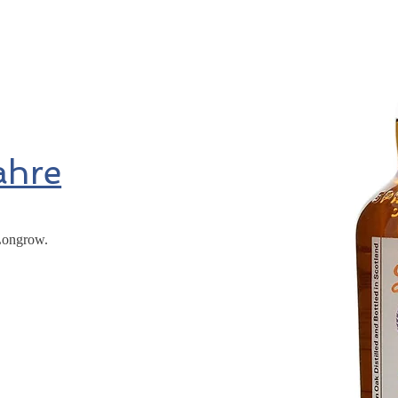
ahre
Longrow.