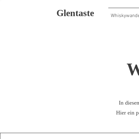
Glentaste
Whiskywand
W
In diese
Hier ein p